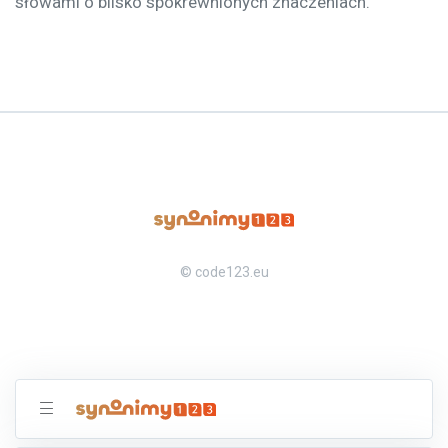
słowami o blisko spokrewnionych znaczeniach.
© code123.eu