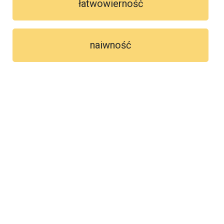
łatwowierność
naiwność