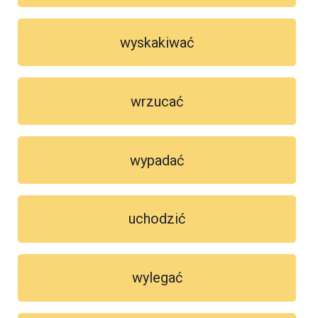
wyskakiwać
wrzucać
wypadać
uchodzić
wylegać