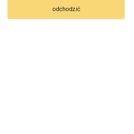
odchodzić