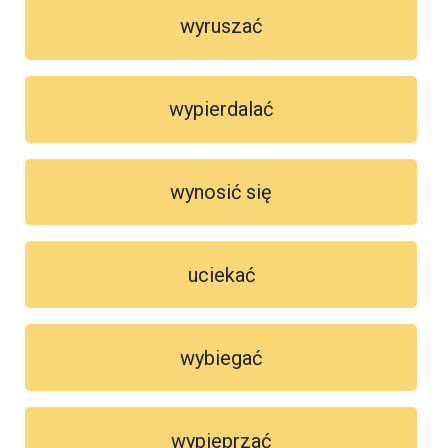
wyruszać
wypierdalać
wynosić się
uciekać
wybiegać
wypieprzać