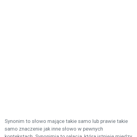
Synonim to słowo mające takie samo lub prawie takie
samo znaczenie jak inne słowo w pewnych
kontekstach. Synonimia to relacja, która istnieje między