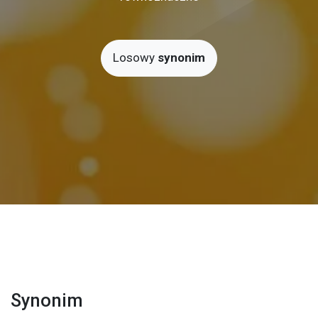
Losowy
synonim
Synonim