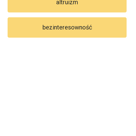
altruizm
bezinteresowność