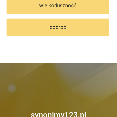
wielkoduszność
dobroć
synonimy123.pl