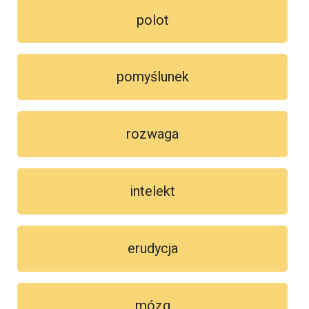
polot
pomyślunek
rozwaga
intelekt
erudycja
mózg