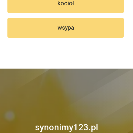
kocioł
wsypa
synonimy123.pl