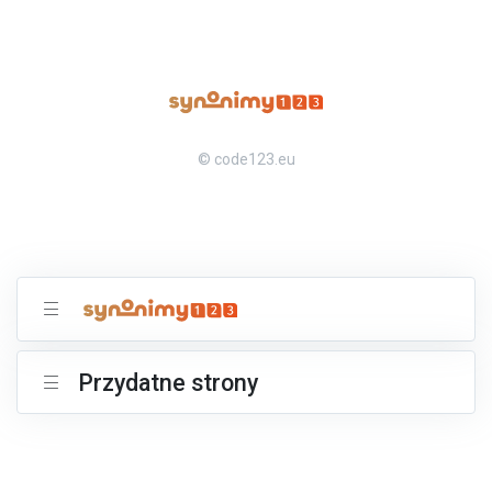
© code123.eu
Przydatne strony