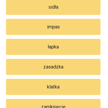
sidła
impas
łapka
zasadzka
klatka
zamknięcie