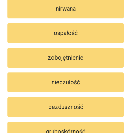
nirwana
ospałość
zobojętnienie
nieczułość
bezduszność
gruboskórność