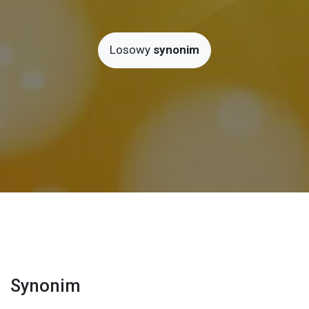
Losowy
synonim
Synonim