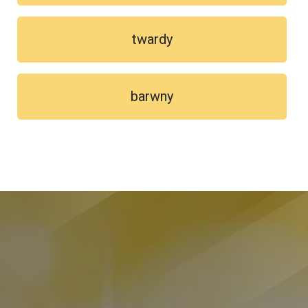
twardy
barwny