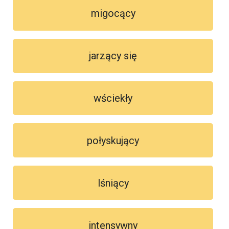
migocący
jarzący się
wściekły
połyskujący
lśniący
intensywny