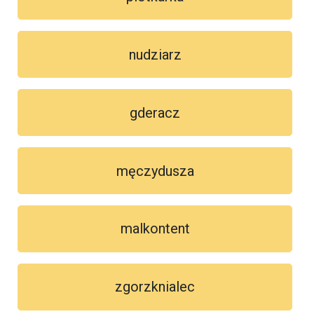
nudziarz
gderacz
męczydusza
malkontent
zgorzknialec