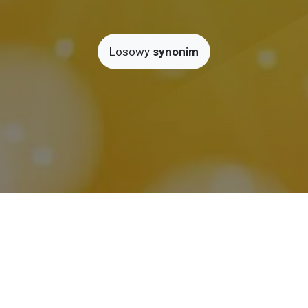
Losowy
synonim