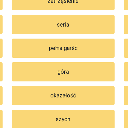
zatrzęsienie
seria
pełna garść
góra
okazałość
szych