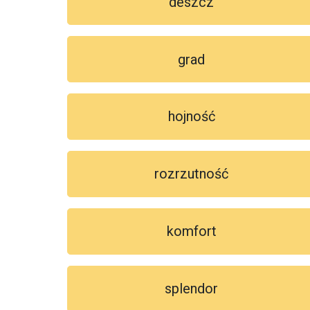
deszcz
grad
hojność
rozrzutność
komfort
splendor