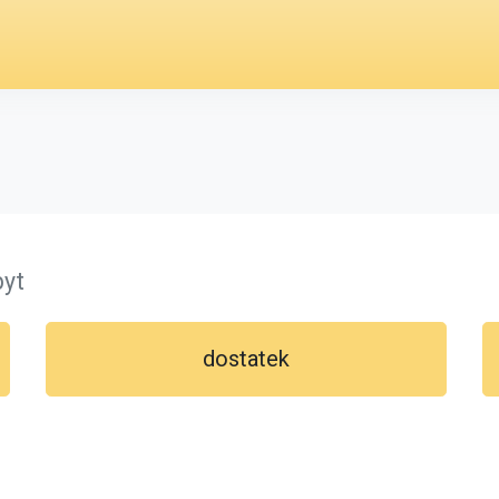
"
byt
dostatek