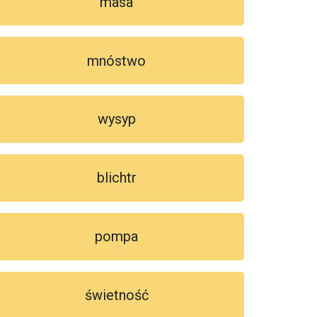
masa
mnóstwo
wysyp
blichtr
pompa
świetność