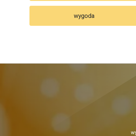
wygoda
wy